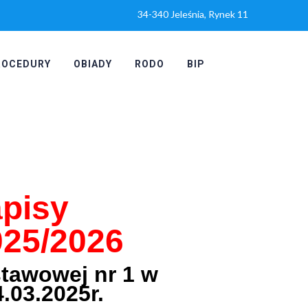
34-340 Jeleśnia, Rynek 11
ROCEDURY
OBIADY
RODO
BIP
pisy
025/2026
stawowej nr 1 w
.03.2025r.