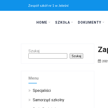
Zespół szkół nr 1 w Jeleśni
HOME
SZKOŁA
DOKUMENTY
Za
Szukaj
Szukaj
202
Menu
Specjaliści
Samorząd szkolny