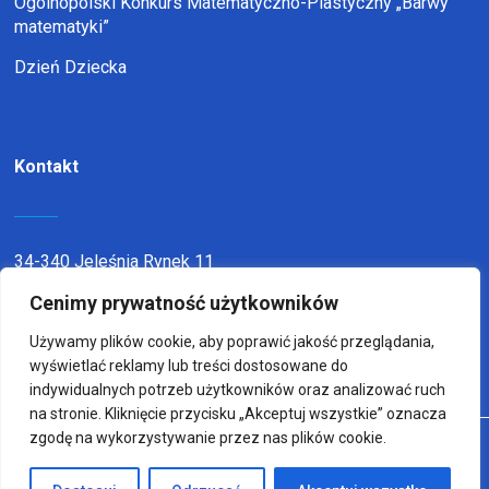
Ogólnopolski Konkurs Matematyczno-Plastyczny „Barwy
matematyki”
Dzień Dziecka
Kontakt
34-340 Jeleśnia Rynek 11
telefon:
338636116
Cenimy prywatność użytkowników
email:
sp1jel@op.pl
Używamy plików cookie, aby poprawić jakość przeglądania,
wyświetlać reklamy lub treści dostosowane do
indywidualnych potrzeb użytkowników oraz analizować ruch
na stronie. Kliknięcie przycisku „Akceptuj wszystkie” oznacza
zgodę na wykorzystywanie przez nas plików cookie.
© Copyright 2022
Wykonanie:
sm32 STUDIO