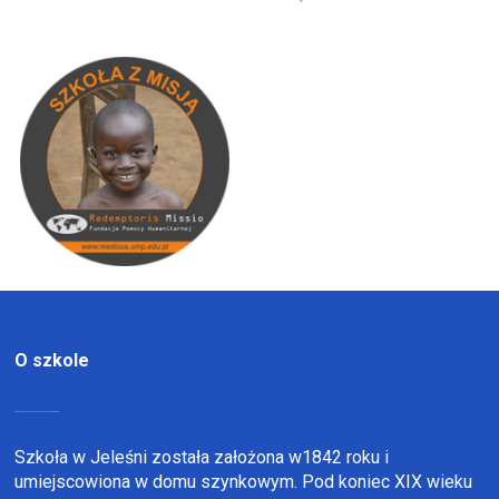
O szkole
Szkoła w Jeleśni została założona w1842 roku i
umiejscowiona w domu szynkowym. Pod koniec XIX wieku