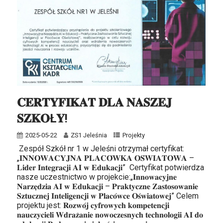
𝐂𝐄𝐑𝐓𝐘𝐅𝐈𝐊𝐀𝐓 𝐃𝐋𝐀 𝐍𝐀𝐒𝐙𝐄𝐉
𝐒𝐙𝐊𝐎Ł𝐘!
2025-05-22
ZS1 Jeleśnia
Projekty
Zespół Szkół nr 1 w Jeleśni otrzymał certyfikat:
„𝐈𝐍𝐍𝐎𝐖𝐀𝐂𝐘𝐉𝐍𝐀 𝐏𝐋𝐀𝐂𝐎́𝐖𝐊𝐀 𝐎𝐒́𝐖𝐈𝐀𝐓𝐎𝐖𝐀 –
𝐋𝐢𝐝𝐞𝐫 𝐈𝐧𝐭𝐞𝐠𝐫𝐚𝐜𝐣𝐢 𝐀𝐈 𝐰 𝐄𝐝𝐮𝐤𝐚𝐜𝐣𝐢” Certyfikat potwierdza
nasze uczestnictwo w projekcie:„𝐈𝐧𝐧𝐨𝐰𝐚𝐜𝐲𝐣𝐧𝐞
𝐍𝐚𝐫𝐳𝐞̨𝐝𝐳𝐢𝐚 𝐀𝐈 𝐰 𝐄𝐝𝐮𝐤𝐚𝐜𝐣𝐢 – 𝐏𝐫𝐚𝐤𝐭𝐲𝐜𝐳𝐧𝐞 𝐙𝐚𝐬𝐭𝐨𝐬𝐨𝐰𝐚𝐧𝐢𝐞
𝐒𝐳𝐭𝐮𝐜𝐳𝐧𝐞𝐣 𝐈𝐧𝐭𝐞𝐥𝐢𝐠𝐞𝐧𝐜𝐣𝐢 𝐰 𝐏𝐥𝐚𝐜𝐨́𝐰𝐜𝐞 𝐎𝐬́𝐰𝐢𝐚𝐭𝐨𝐰𝐞𝐣” Celem
projektu jest: 𝐑𝐨𝐳𝐰𝐨́𝐣 𝐜𝐲𝐟𝐫𝐨𝐰𝐲𝐜𝐡 𝐤𝐨𝐦𝐩𝐞𝐭𝐞𝐧𝐜𝐣𝐢
𝐧𝐚𝐮𝐜𝐳𝐲𝐜𝐢𝐞𝐥𝐢 𝐖𝐝𝐫𝐚𝐳̇𝐚𝐧𝐢𝐞 𝐧𝐨𝐰𝐨𝐜𝐳𝐞𝐬𝐧𝐲𝐜𝐡 𝐭𝐞𝐜𝐡𝐧𝐨𝐥𝐨𝐠𝐢𝐢 𝐀𝐈 𝐝𝐨