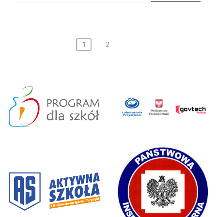
Stronicowanie
1
2
wpisów