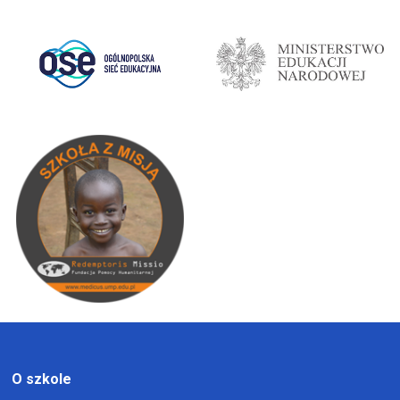
O szkole