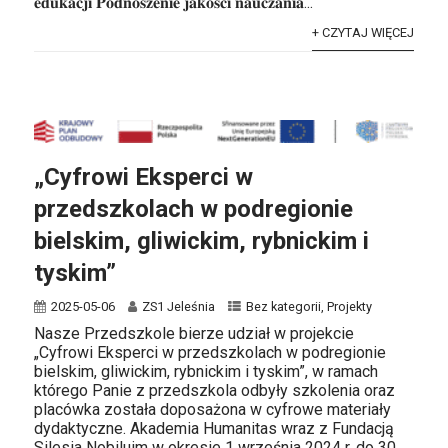
𝐞𝐝𝐮𝐤𝐚𝐜𝐣𝐢 𝐏𝐨𝐝𝐧𝐨𝐬𝐳𝐞𝐧𝐢𝐞 𝐣𝐚𝐤𝐨𝐬́𝐜𝐢 𝐧𝐚𝐮𝐜𝐳𝐚𝐧𝐢𝐚...
+ CZYTAJ WIĘCEJ
„Cyfrowi Eksperci w
przedszkolach w podregionie
bielskim, gliwickim, rybnickim i
tyskim”
2025-05-06
ZS1 Jeleśnia
Bez kategorii
,
Projekty
Nasze Przedszkole bierze udział w projekcie
„Cyfrowi Eksperci w przedszkolach w podregionie
bielskim, gliwickim, rybnickim i tyskim”, w ramach
którego Panie z przedszkola odbyły szkolenia oraz
placówka została doposażona w cyfrowe materiały
dydaktyczne. Akademia Humanitas wraz z Fundacją
Silesia Nobiluim w okresie 1 września 2024 r. do 30