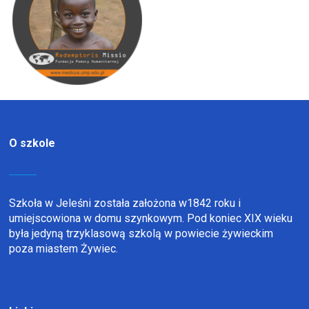
O szkole
Szkoła w Jeleśni została założona w1842 roku i
umiejscowiona w domu szynkowym. Pod koniec XIX wieku
była jedyną trzyklasową szkolą w powiecie żywieckim
poza miastem Żywiec.