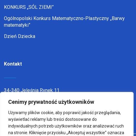
KONKURS „SÓL ZIEMI”
Ogólnopolski Konkurs Matematyczno-Plastyczny „Barwy
matematyki”
Dzień Dziecka
Kontakt
34-340 Jeleśnia Rynek 11
Cenimy prywatność użytkowników
telefon:
338636116
email:
sp1jel@op.pl
Używamy plików cookie, aby poprawić jakość przeglądania,
wyświetlać reklamy lub treści dostosowane do
indywidualnych potrzeb użytkowników oraz analizować ruch
na stronie. Kliknięcie przycisku „Akceptuj wszystkie” oznacza