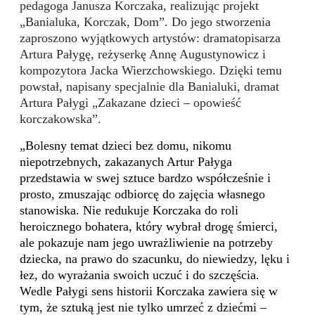
pedagoga Janusza Korczaka, realizując projekt
„Banialuka, Korczak, Dom”. Do jego stworzenia
zaproszono wyjątkowych artystów: dramatopisarza
Artura Pałygę, reżyserkę Annę Augustynowicz i
kompozytora Jacka Wierzchowskiego. Dzięki temu
powstał, napisany specjalnie dla Banialuki, dramat
Artura Pałygi „Zakazane dzieci – opowieść
korczakowska”.
„B
olesny temat dzieci bez domu, nikomu
niepotrzebnych, zakazanych Artur Pałyga
przedstawia w swej sztuce bardzo współcześnie i
prosto, zmuszając odbiorcę do zajęcia własnego
stanowiska. Nie redukuje Korczaka do roli
heroicznego bohatera, który wybrał drogę śmierci,
ale pokazuje nam jego uwrażliwienie na potrzeby
dziecka, na prawo do szacunku, do niewiedzy, lęku i
łez, do wyrażania swoich uczuć i do szczęścia.
Wedle Pałygi sens historii Korczaka zawiera się w
tym, że sztuką jest nie tylko umrzeć z dziećmi –