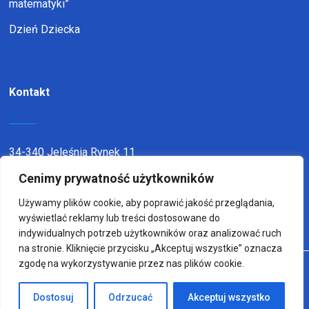
matematyki”
Dzień Dziecka
Kontakt
34-340 Jeleśnia Rynek 11
Cenimy prywatność użytkowników
telefon:
338636116
email:
sp1jel@op.pl
Używamy plików cookie, aby poprawić jakość przeglądania,
wyświetlać reklamy lub treści dostosowane do
indywidualnych potrzeb użytkowników oraz analizować ruch
na stronie. Kliknięcie przycisku „Akceptuj wszystkie” oznacza
zgodę na wykorzystywanie przez nas plików cookie.
© Copyright 2022
Wykonanie:
sm32 STUDIO
Dostosuj
Odrzucać
Akceptuj wszystko