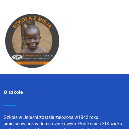
O szkole
Szkoła w Jeleśni została założona w1842 roku i
umiejscowiona w domu szynkowym. Pod koniec XIX wieku