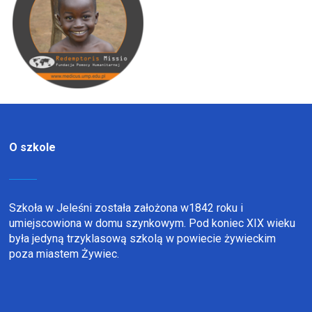
O szkole
Szkoła w Jeleśni została założona w1842 roku i
umiejscowiona w domu szynkowym. Pod koniec XIX wieku
była jedyną trzyklasową szkolą w powiecie żywieckim
poza miastem Żywiec.