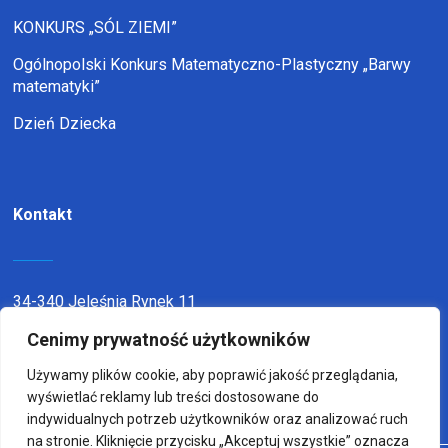
KONKURS „SÓL ZIEMI”
Ogólnopolski Konkurs Matematyczno-Plastyczny „Barwy
matematyki”
Dzień Dziecka
Kontakt
34-340 Jeleśnia Rynek 11
Cenimy prywatność użytkowników
telefon:
338636116
email:
sp1jel@op.pl
Używamy plików cookie, aby poprawić jakość przeglądania,
wyświetlać reklamy lub treści dostosowane do
indywidualnych potrzeb użytkowników oraz analizować ruch
na stronie. Kliknięcie przycisku „Akceptuj wszystkie” oznacza