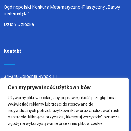
Ogólnopolski Konkurs Matematyczno-Plastyczny „Barwy
matematyki”
Dzień Dziecka
Kontakt
34-340 Jeleśnia Rynek 11
Cenimy prywatność użytkowników
telefon:
338636116
email:
sp1jel@op.pl
Używamy plików cookie, aby poprawić jakość przeglądania,
wyświetlać reklamy lub treści dostosowane do
indywidualnych potrzeb użytkowników oraz analizować ruch
na stronie. Kliknięcie przycisku „Akceptuj wszystkie” oznacza
zgodę na wykorzystywanie przez nas plików cookie.
© Copyright 2022