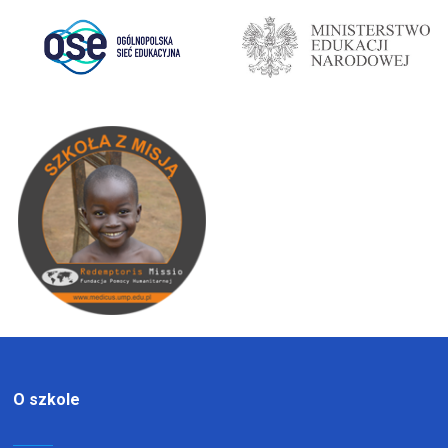
O szkole