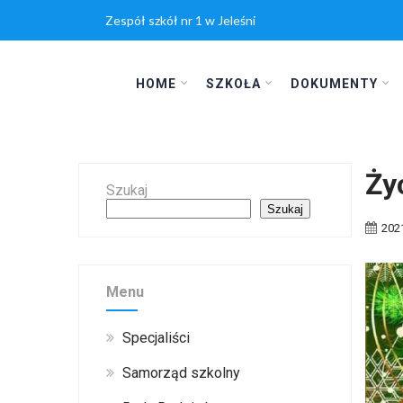
Zespół szkół nr 1 w Jeleśni
HOME
SZKOŁA
DOKUMENTY
Ży
Szukaj
Szukaj
202
Menu
Specjaliści
Samorząd szkolny