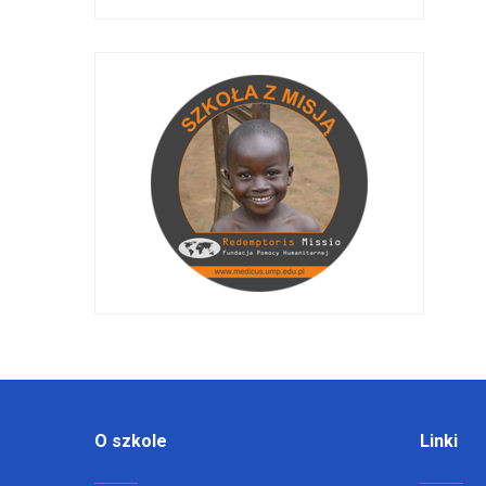
O szkole
Linki