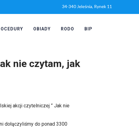
34-340 Jeleśnia, Rynek 11
ROCEDURY
OBIADY
RODO
BIP
ak nie czytam, jak
kiej akcji czytelniczej ” Jak nie
śni dołączyliśmy do ponad 3300