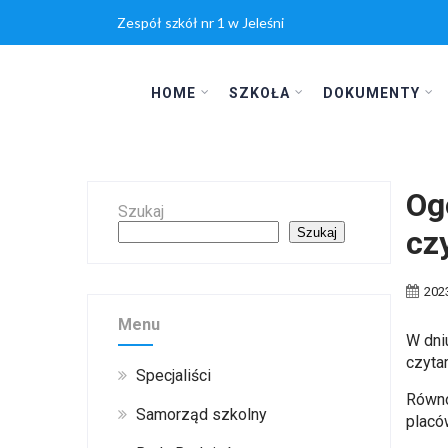
Zespół szkół nr 1 w Jeleśni
HOME
SZKOŁA
DOKUMENTY
Og
Szukaj
cz
Szukaj
202
Menu
W dni
czyta
Specjaliści
Równo
Samorząd szkolny
placów