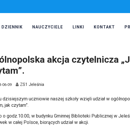
DZIENNIK
NAUCZYCIELE
LINKI
KONTAKT
P
ólnopolska akcja czytelnicza „J
ytam”.
ZS1 Jeleśnia
3-06-09
u dzisiejszym uczniowie naszej szkoły wzięli udział w ogólnopols
m, jak czytam”.
 o godz.10.00, w budynku Gminnej Biblioteki Publicznej w Jele
ek w całej Polsce, biorących udział w akcji.