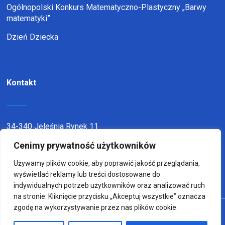
Ogólnopolski Konkurs Matematyczno-Plastyczny „Barwy
matematyki”
Dzień Dziecka
Kontakt
34-340 Jeleśnia Rynek 11
Cenimy prywatność użytkowników
telefon:
338636116
email:
sp1jel@op.pl
Używamy plików cookie, aby poprawić jakość przeglądania,
wyświetlać reklamy lub treści dostosowane do
indywidualnych potrzeb użytkowników oraz analizować ruch
na stronie. Kliknięcie przycisku „Akceptuj wszystkie” oznacza
zgodę na wykorzystywanie przez nas plików cookie.
© Copyright 2022