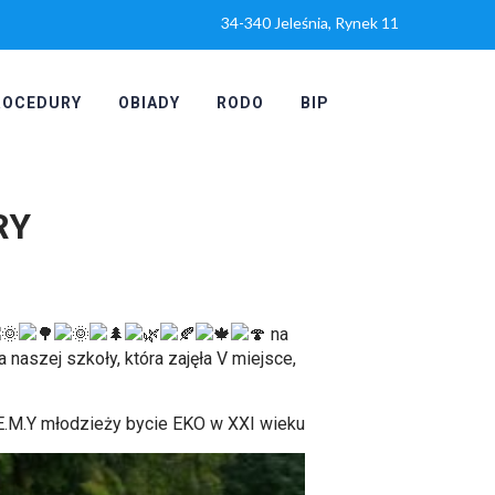
34-340 Jeleśnia, Rynek 11
ROCEDURY
OBIADY
RODO
BIP
RY
na
naszej szkoły, która zajęła V miejsce,
J.E.M.Y młodzieży bycie EKO w XXI wieku