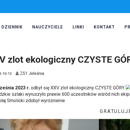
DZIENNIK
NAUCZYCIELE
LINKI
KONTAKT
P
V zlot ekologiczny CZYSTE GÓ
ZS1 Jeleśnia
3-10-13
ześnia 2023 r.
odbył się XXV zlot ekologiczny CZYSTE GÓRY
dzkie szlaki wyruszyło prawie 600 uczestników wśród nich ekipa 
ołaj Smolicki zdobył wyróżnienie
G.R.A.T.U.L.U.