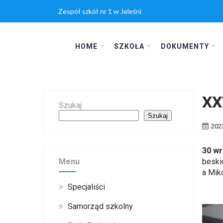
Zespół szkół nr 1 w Jeleśni
HOME
SZKOŁA
DOKUMENTY
XX
Szukaj
Szukaj
202
30 wr
Menu
beski
a Mik
Specjaliści
Samorząd szkolny