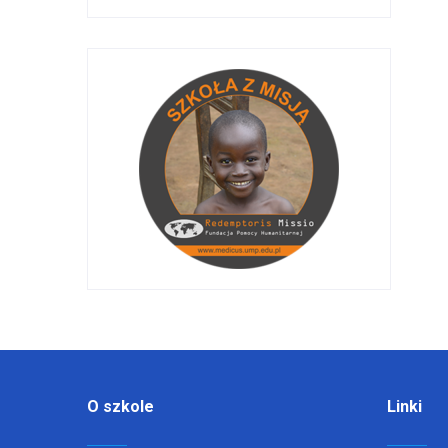
O szkole
Linki