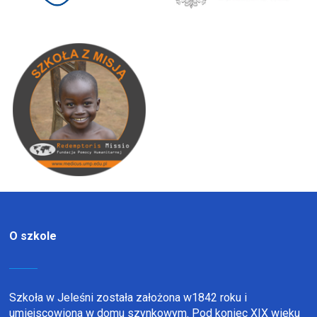
O szkole
Szkoła w Jeleśni została założona w1842 roku i
umiejscowiona w domu szynkowym. Pod koniec XIX wieku