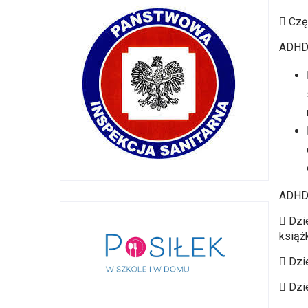
 Czę
ADHD 
ADHD 
 Dzi
książk
 Dzi
 Dzi