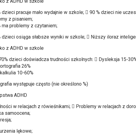
ko z ADHD w szkole
 dzieci pracuje mało wydajnie w szkole;  90 % dzieci nie uczes
emy z pisaniem;
 ma problemy z czytaniem;
dzieci osiąga słabsze wyniki w szkole;  Niższy iloraz inteligen
ko z ADHD w szkole
70% dzieci doświadcza trudności szkolnych:  Dysleksja 15-30
ortografia 26%
kalkulia 10-60%
grafia występuje często (nie określono %)
ępstwa ADHD
dności w relacjach z rówieśnikami;  Problemy w relacjach z doro
ka samoocena;
resja;
urzenia lękowe;