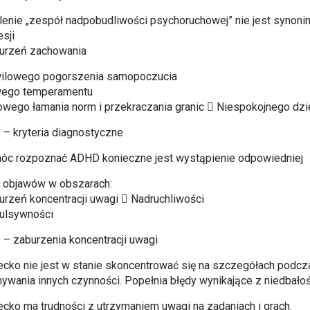
lenie „zespół nadpobudliwości psychoruchowej” nie jest synon
esji
urzeń zachowania
ilowego pogorszenia samopoczucia
wego temperamentu
owego łamania norm i przekraczania granic  Niespokojnego dz
– kryteria diagnostyczne
óc rozpoznać ADHD konieczne jest wystąpienie odpowiedniej
y objawów w obszarach:
urzeń koncentracji uwagi  Nadruchliwości
ulsywności
– zaburzenia koncentracji uwagi
ecko nie jest w stanie skoncentrować się na szczegółach podcza
ywania innych czynności. Popełnia błędy wynikające z niedbałoś
ecko ma trudności z utrzymaniem uwagi na zadaniach i grach.