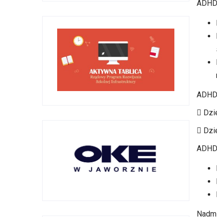
ADHD 
ADHD 
 Dzi
 Dzi
ADHD
Nadmi