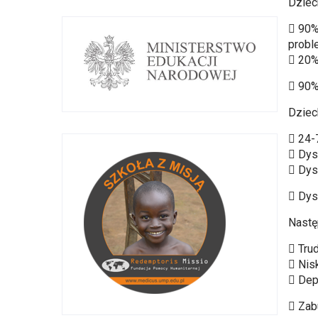
Dziec
 90%
probl
 20%
 90% 
Dziec
 24-
 Dys
 Dys
 Dys
Nast
 Tru
 Nis
 Dep
 Zab