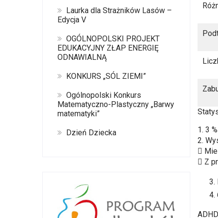
Różn
Laurka dla Strażników Lasów –
Edycja V
Podt
OGÓLNOPOLSKI PROJEKT
EDUKACYJNY ZŁAP ENERGIĘ
ODNAWIALNĄ
Licz
KONKURS „SÓL ZIEMI”
Zabu
Ogólnopolski Konkurs
Matematyczno-Plastyczny „Barwy
Staty
matematyki”
1. 3 
Dzień Dziecka
2. Wy
 Mie
 Z p
ADHD 