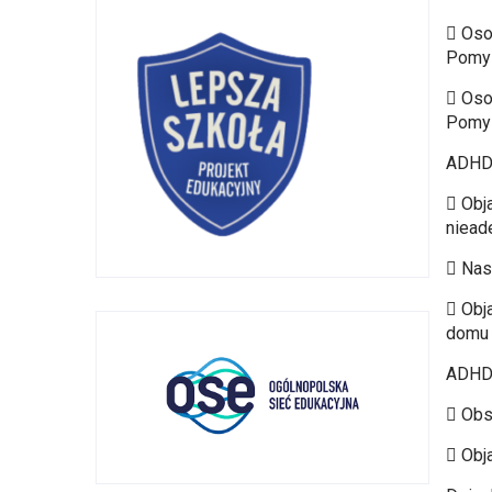
 Oso
Pomys
 Os
Pomys
ADHD 
 Obj
niead
 Nas
 Obj
domu 
ADHD 
 Obs
 Obj