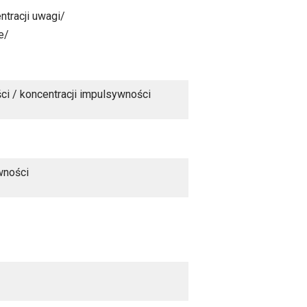
tracji uwagi/
e/
i / koncentracji impulsywności
wności