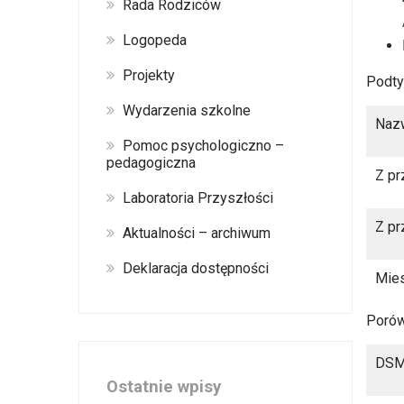
Rada Rodziców
Logopeda
Projekty
Podt
Wydarzenia szkolne
Nazw
Pomoc psychologiczno –
pedagogiczna
Z pr
Laboratoria Przyszłości
Z pr
Aktualności – archiwum
Deklaracja dostępności
Mies
Porów
DSM 
Ostatnie wpisy