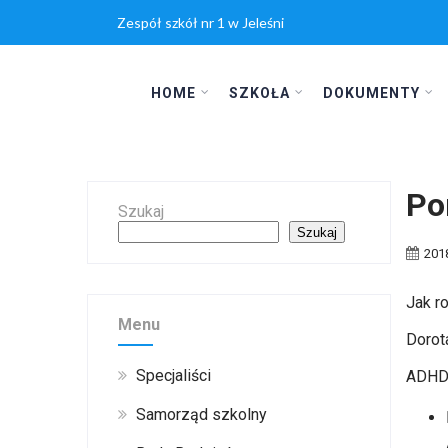
Zespół szkół nr 1 w Jeleśni
HOME
SZKOŁA
DOKUMENTY
Po
Szukaj
Szukaj
201
Jak r
Menu
Dorot
Specjaliści
ADHD
Samorząd szkolny