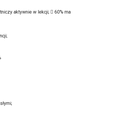
tniczy aktywnie w lekcji;  60% ma
cji;
%
słymi;