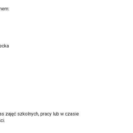
imem:
iecka
s zajęć szkolnych, pracy lub w czasie
ci.