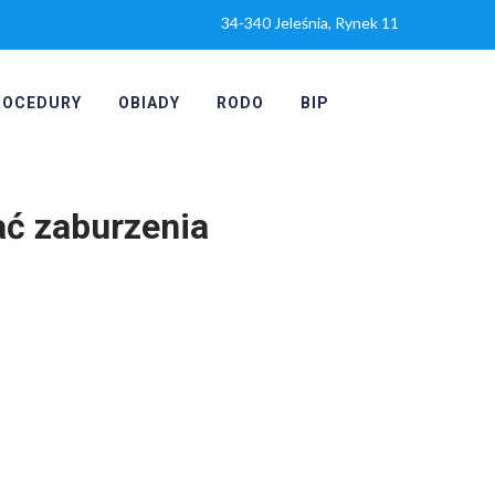
34-340 Jeleśnia, Rynek 11
ROCEDURY
OBIADY
RODO
BIP
ać zaburzenia