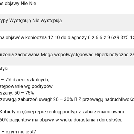
e objawy Nie Nie
ypy Występują Nie występują
ba objawów konieczna 12 10 do diagnozy 6 z 6 6 z 9 6z9 3z5 1
rzenia zachowania Mogą współwystępować Hiperkinetyczne za
styki
% – 7% dzieci szkolnych;
stępowanie wg podtypów:
szany: 50 – 75%
rzewagą zaburzeń uwagi: 20 – 30%  Z przewagą nadruchliwośc
Kobiety częściej reprezentują podtyp z zaburzeniami uwagi
60% pacjentów ma objawy w wieku dorastania i dorosłości.
– czym nie jest?