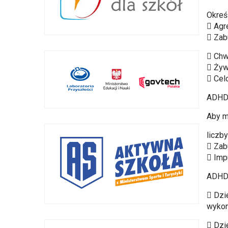
Okreś
 Agr
 Zab
 Chw
 Ży
 Cel
ADHD 
Aby m
liczb
 Zab
 Imp
ADHD 
 Dzi
wykon
 Dzi