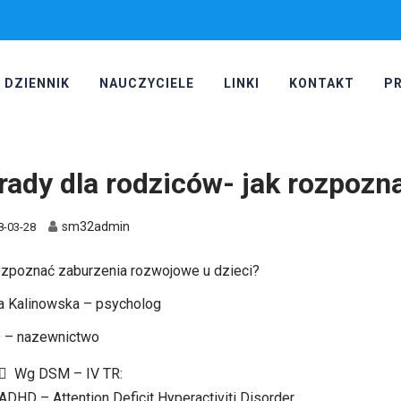
DZIENNIK
NAUCZYCIELE
LINKI
KONTAKT
P
rady dla rodziców- jak rozpozn
sm32admin
8-03-28
ozpoznać zaburzenia rozwojowe u dzieci?
a Kalinowska – psycholog
 – nazewnictwo
 Wg DSM – IV TR:
ADHD – Attention Deficit Hyperactiviti Disorder