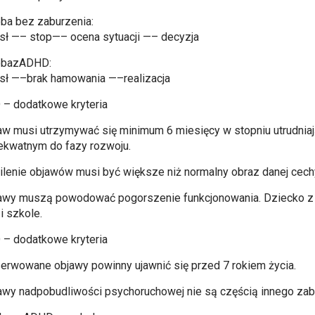
ba bez zaburzenia:
ł —– stop—– ocena sytuacji —– decyzja
obazADHD:
ł —–brak hamowania —–realizacja
– dodatkowe kryteria
aw musi utrzymywać się minimum 6 miesięcy w stopniu utrudnia
ekwatnym do fazy rozwoju.
ilenie objawów musi być większe niż normalny obraz danej cech
awy muszą powodować pogorszenie funkcjonowania. Dziecko 
i szkole.
– dodatkowe kryteria
erwowane objawy powinny ujawnić się przed 7 rokiem życia.
awy nadpobudliwości psychoruchowej nie są częścią innego zab