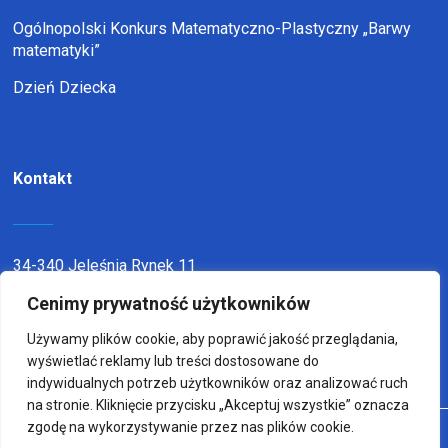
Ogólnopolski Konkurs Matematyczno-Plastyczny „Barwy
matematyki”
Dzień Dziecka
Kontakt
34-340 Jeleśnia Rynek 11
telefon:
338636116
Cenimy prywatność użytkowników
email:
sp1jel@op.pl
Używamy plików cookie, aby poprawić jakość przeglądania,
wyświetlać reklamy lub treści dostosowane do
indywidualnych potrzeb użytkowników oraz analizować ruch
na stronie. Kliknięcie przycisku „Akceptuj wszystkie” oznacza
zgodę na wykorzystywanie przez nas plików cookie.
© Copyright 2022