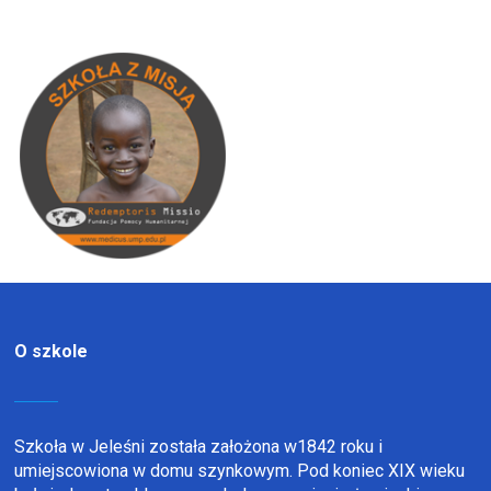
O szkole
Szkoła w Jeleśni została założona w1842 roku i
umiejscowiona w domu szynkowym. Pod koniec XIX wieku