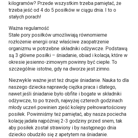
kilogramów? Przede wszystkim trzeba pamiętać, że
trzeba jeść od 4 do 5 posiłków w ciągu dnia. I to o
stałych porach!
Ważna regularność
Stałe pory posiłków umożliwiają równomierne
rozłożenie energii oraz właściwe zaopatrzenie
organizmu w potrzebne składniki odżywcze. Podstawą
są 3 główne posiłki – śniadanie, obiad i kolacja, które w
okresie jesienno-zimowym powinny być ciepłe. To
szczególnie istotne, gdy na dworze jest zimno.
Niezwykle ważne jest też drugie śniadanie. Nauka to dla
naszego dziecka naprawdę ciężka praca i dlatego,
nawet jeśli śniadanie było obfite i bogate w składniki
odżywcze, to po trzech, najwyżej czterech godzinach
młody uczeń powinien zjeść kolejny pełnowartościowy
posiłek. Powinniśmy też pamiętać, aby nasza pociecha
kolację jadała najpóźniej 2-3 godziny przed snem, tak
aby posiłek został strawiony i by następnego dnia
dziecko obudziło się z apetytem na śniadanie.