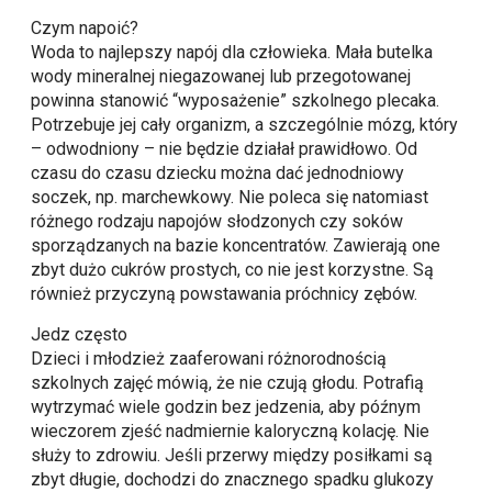
Czym napoić?
Woda to najlepszy napój dla człowieka. Mała butelka
wody mineralnej niegazowanej lub przegotowanej
powinna stanowić “wyposażenie” szkolnego plecaka.
Potrzebuje jej cały organizm, a szczególnie mózg, który
– odwodniony – nie będzie działał prawidłowo. Od
czasu do czasu dziecku można dać jednodniowy
soczek, np. marchewkowy. Nie poleca się natomiast
różnego rodzaju napojów słodzonych czy soków
sporządzanych na bazie koncentratów. Zawierają one
zbyt dużo cukrów prostych, co nie jest korzystne. Są
również przyczyną powstawania próchnicy zębów.
Jedz często
Dzieci i młodzież zaaferowani różnorodnością
szkolnych zajęć mówią, że nie czują głodu. Potrafią
wytrzymać wiele godzin bez jedzenia, aby późnym
wieczorem zjeść nadmiernie kaloryczną kolację. Nie
służy to zdrowiu. Jeśli przerwy między posiłkami są
zbyt długie, dochodzi do znacznego spadku glukozy