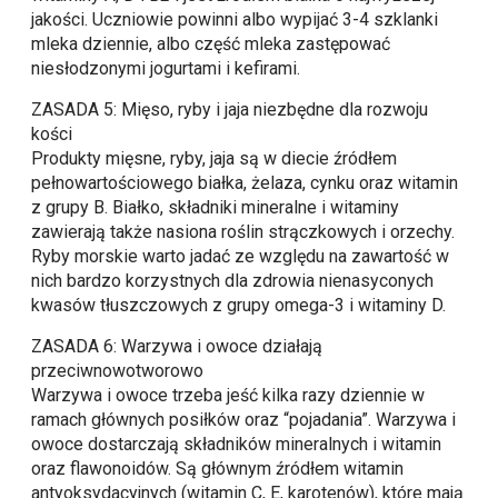
jakości. Uczniowie powinni albo wypijać 3-4 szklanki
mleka dziennie, albo część mleka zastępować
niesłodzonymi jogurtami i kefirami.
ZASADA 5: Mięso, ryby i jaja niezbędne dla rozwoju
kości
Produkty mięsne, ryby, jaja są w diecie źródłem
pełnowartościowego białka, żelaza, cynku oraz witamin
z grupy B. Białko, składniki mineralne i witaminy
zawierają także nasiona roślin strączkowych i orzechy.
Ryby morskie warto jadać ze względu na zawartość w
nich bardzo korzystnych dla zdrowia nienasyconych
kwasów tłuszczowych z grupy omega-3 i witaminy D.
ZASADA 6: Warzywa i owoce działają
przeciwnowotworowo
Warzywa i owoce trzeba jeść kilka razy dziennie w
ramach głównych posiłków oraz “pojadania”. Warzywa i
owoce dostarczają składników mineralnych i witamin
oraz flawonoidów. Są głównym źródłem witamin
antyoksydacyjnych (witamin C, E, karotenów), które mają