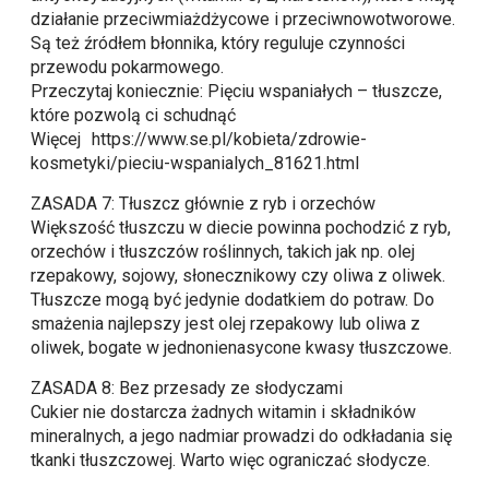
działanie przeciwmiażdżycowe i przeciwnowotworowe.
Są też źródłem błonnika, który reguluje czynności
przewodu pokarmowego.
Przeczytaj koniecznie: Pięciu wspaniałych – tłuszcze,
które pozwolą ci schudnąć
Więcej https://www.se.pl/kobieta/zdrowie-
kosmetyki/pieciu-wspanialych_81621.html
ZASADA 7: Tłuszcz głównie z ryb i orzechów
Większość tłuszczu w diecie powinna pochodzić z ryb,
orzechów i tłuszczów roślinnych, takich jak np. olej
rzepakowy, sojowy, słonecznikowy czy oliwa z oliwek.
Tłuszcze mogą być jedynie dodatkiem do potraw. Do
smażenia najlepszy jest olej rzepakowy lub oliwa z
oliwek, bogate w jednonienasycone kwasy tłuszczowe.
ZASADA 8: Bez przesady ze słodyczami
Cukier nie dostarcza żadnych witamin i składników
mineralnych, a jego nadmiar prowadzi do odkładania się
tkanki tłuszczowej. Warto więc ograniczać słodycze.