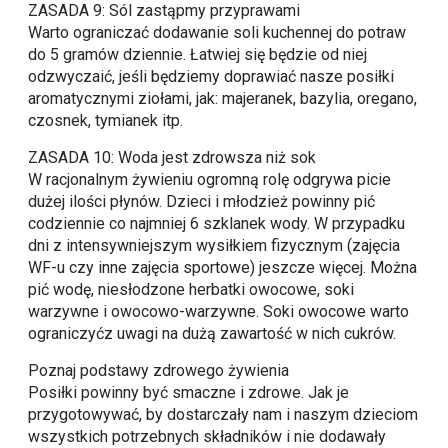
ZASADA 9: Sól zastąpmy przyprawami
Warto ograniczać dodawanie soli kuchennej do potraw
do 5 gramów dziennie. Łatwiej się będzie od niej
odzwyczaić, jeśli będziemy doprawiać nasze posiłki
aromatycznymi ziołami, jak: majeranek, bazylia, oregano,
czosnek, tymianek itp.
ZASADA 10: Woda jest zdrowsza niż sok
W racjonalnym żywieniu ogromną rolę odgrywa picie
dużej ilości płynów. Dzieci i młodzież powinny pić
codziennie co najmniej 6 szklanek wody. W przypadku
dni z intensywniejszym wysiłkiem fizycznym (zajęcia
WF-u czy inne zajęcia sportowe) jeszcze więcej. Można
pić wodę, niesłodzone herbatki owocowe, soki
warzywne i owocowo-warzywne. Soki owocowe warto
ograniczyćz uwagi na dużą zawartość w nich cukrów.
Poznaj podstawy zdrowego żywienia
Posiłki powinny być smaczne i zdrowe. Jak je
przygotowywać, by dostarczały nam i naszym dzieciom
wszystkich potrzebnych składników i nie dodawały