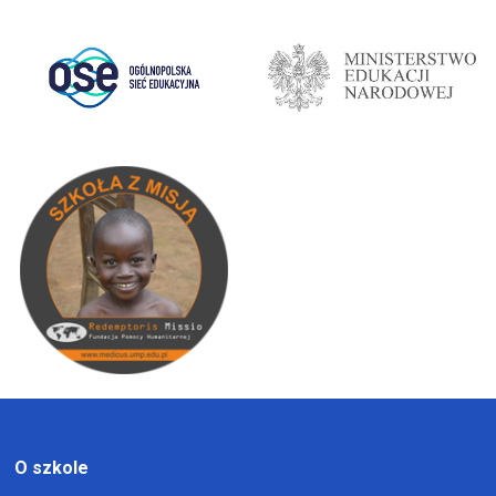
O szkole