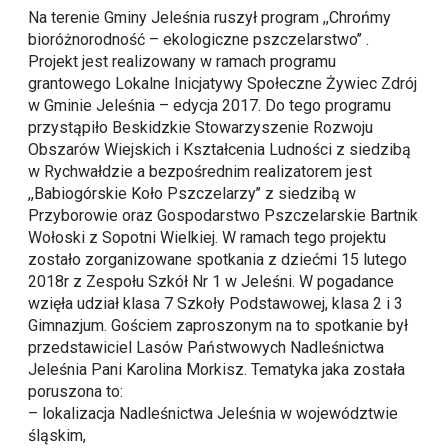
Na terenie Gminy Jeleśnia ruszył program ,,Chrońmy
bioróżnorodność – ekologiczne pszczelarstwo’’ .
Projekt jest realizowany w ramach programu
grantowego Lokalne Inicjatywy Społeczne Żywiec Zdrój
w Gminie Jeleśnia – edycja 2017. Do tego programu
przystąpiło Beskidzkie Stowarzyszenie Rozwoju
Obszarów Wiejskich i Kształcenia Ludności z siedzibą
w Rychwałdzie a bezpośrednim realizatorem jest
,,Babiogórskie Koło Pszczelarzy’’ z siedzibą w
Przyborowie oraz Gospodarstwo Pszczelarskie Bartnik
Wołoski z Sopotni Wielkiej. W ramach tego projektu
zostało zorganizowane spotkania z dziećmi 15 lutego
2018r z Zespołu Szkół Nr 1 w Jeleśni. W pogadance
wzięła udział klasa 7 Szkoły Podstawowej, klasa 2 i 3
Gimnazjum. Gościem zaproszonym na to spotkanie był
przedstawiciel Lasów Państwowych Nadleśnictwa
Jeleśnia Pani Karolina Morkisz. Tematyka jaka została
poruszona to:
– lokalizacja Nadleśnictwa Jeleśnia w województwie
śląskim,