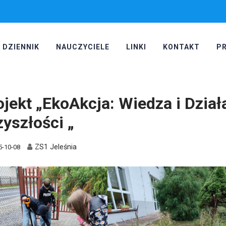
DZIENNIK
NAUCZYCIELE
LINKI
KONTAKT
P
ojekt „EkoAkcja: Wiedza i Dział
zyszłości „
ZS1 Jeleśnia
5-10-08