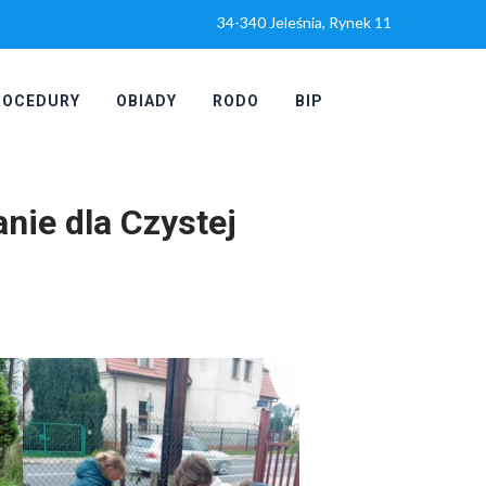
34-340 Jeleśnia, Rynek 11
ROCEDURY
OBIADY
RODO
BIP
anie dla Czystej