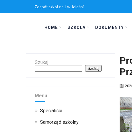
Zespół szkół nr 1 w Jeleśni
HOME
SZKOŁA
DOKUMENTY
Pr
Szukaj
Pr
Szukaj
202
Menu
Specjaliści
Samorząd szkolny