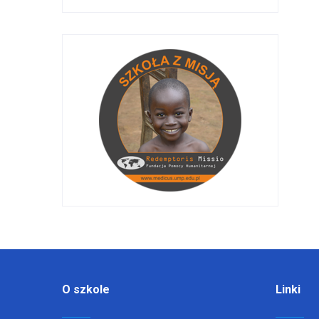
O szkole
Linki