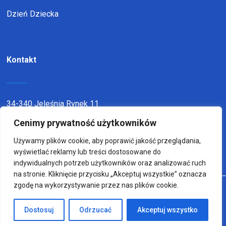
Dzień Dziecka
Kontakt
34-340 Jeleśnia Rynek 11
Cenimy prywatność użytkowników
telefon:
338636116
email:
sp1jel@op.pl
Używamy plików cookie, aby poprawić jakość przeglądania,
wyświetlać reklamy lub treści dostosowane do
indywidualnych potrzeb użytkowników oraz analizować ruch
na stronie. Kliknięcie przycisku „Akceptuj wszystkie” oznacza
zgodę na wykorzystywanie przez nas plików cookie.
© Copyright 2022
Wykonanie:
sm32 STUDIO
Dostosuj
Odrzucać
Akceptuj wszystko