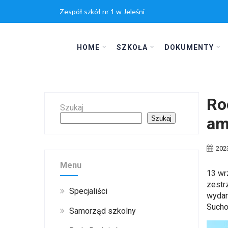
Zespół szkół nr 1 w Jeleśni
HOME
SZKOŁA
DOKUMENTY
Ro
Szukaj
am
Szukaj
202
Menu
13 wr
zestr
Specjaliści
wydar
Sucho
Samorząd szkolny