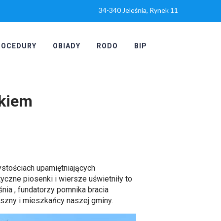
34-340 Jeleśnia, Rynek 11
ROCEDURY
OBIADY
RODO
BIP
ikiem
i
ystościach upamiętniających
yczne piosenki i wiersze uświetniły to
śnia
, fundatorzy pomnika bracia
uszny i mieszkańcy naszej gminy.