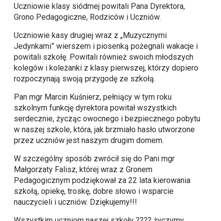
Uczniowie klasy siódmej powitali Pana Dyrektora,
Grono Pedagogiczne, Rodziców i Uczniów.
Uczniowie kasy drugiej wraz z „Muzycznymi
Jedynkami” wierszem i piosenką pożegnali wakacje i
powitali szkołę. Powitali również swoich młodszych
kolegów i koleżanki z klasy pierwszej, którzy dopiero
rozpoczynają swoją przygodę ze szkołą.
Pan mgr Marcin Kuśnierz, pełniący w tym roku
szkolnym funkcję dyrektora powitał wszystkich
serdecznie, życząc owocnego i bezpiecznego pobytu
w naszej szkole, która, jak brzmiało hasło utworzone
przez uczniów jest naszym drugim domem.
W szczególny sposób zwrócił się do Pani mgr
Małgorzaty Falisz, której wraz z Gronem
Pedagogicznym podziękował za 22 lata kierowania
szkołą, opiekę, troskę, dobre słowo i wsparcie
nauczycieli i uczniów. Dziękujemy!!!
Wszystkim uczniom naszej szkoły ?‍??‍? życzymy