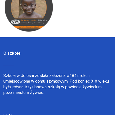
O szkole
Szkoła w Jeleśni została założona w1842 roku i
umiejscowiona w domu szynkowym. Pod koniec XIX wieku
była jedyną trzyklasową szkolą w powiecie żywieckim
poza miastem Żywiec.