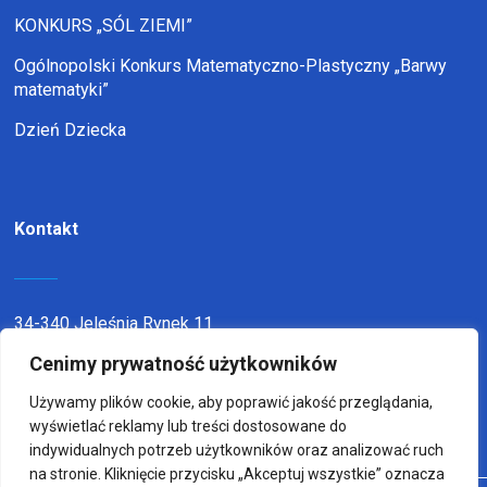
KONKURS „SÓL ZIEMI”
Ogólnopolski Konkurs Matematyczno-Plastyczny „Barwy
matematyki”
Dzień Dziecka
Kontakt
34-340 Jeleśnia Rynek 11
Cenimy prywatność użytkowników
telefon:
338636116
email:
sp1jel@op.pl
Używamy plików cookie, aby poprawić jakość przeglądania,
wyświetlać reklamy lub treści dostosowane do
indywidualnych potrzeb użytkowników oraz analizować ruch
na stronie. Kliknięcie przycisku „Akceptuj wszystkie” oznacza