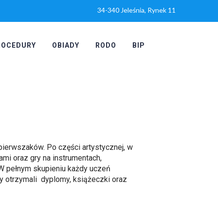
34-340 Jeleśnia, Rynek 11
ROCEDURY
OBIADY
RODO
BIP
pierwszaków. Po części artystycznej, w
ami oraz gry na instrumentach,
W pełnym skupieniu każdy uczeń
y otrzymali dyplomy, książeczki oraz