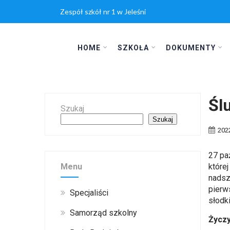
Zespół szkół nr 1 w Jeleśni
HOME
SZKOŁA
DOKUMENTY
Śl
Szukaj
Szukaj
202
27 pa
Menu
które
nadsz
pierw
Specjaliści
słodk
Samorząd szkolny
Życz