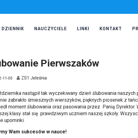
DZIENNIK
NAUCZYCIELE
LINKI
KONTAKT
P
ubowanie Pierwszaków
ZS1 Jeleśnia
2-11-05
ździernika nastąpił tak wyczekiwany dzień ślubowania naszych 
j nie zabrakło śmiesznych wierszyków, pięknych piosenek z tańc
edł moment ślubowania oraz pasowania przez Panią Dyrektor. 
szej klasy stał się prawdziwym uczniem naszej szkoły. Wszysc
ie upominki.
ymy Wam sukcesów w nauce!