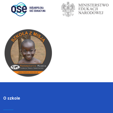
O szkole