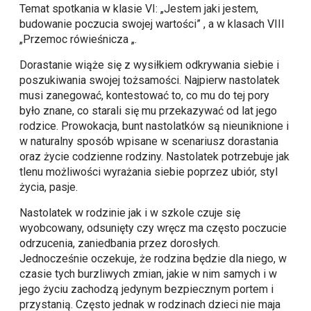
Temat spotkania w klasie VI: „Jestem jaki jestem,
budowanie poczucia swojej wartości” , a w klasach VIII
„Przemoc rówieśnicza „.
Dorastanie wiąże się z wysiłkiem odkrywania siebie i
poszukiwania swojej tożsamości. Najpierw nastolatek
musi zanegować, kontestować to, co mu do tej pory
było znane, co starali się mu przekazywać od lat jego
rodzice. Prowokacja, bunt nastolatków są nieuniknione i
w naturalny sposób wpisane w scenariusz dorastania
oraz życie codzienne rodziny. Nastolatek potrzebuje jak
tlenu możliwości wyrażania siebie poprzez ubiór, styl
życia, pasje.
Nastolatek w rodzinie jak i w szkole czuje się
wyobcowany, odsunięty czy wręcz ma często poczucie
odrzucenia, zaniedbania przez dorosłych.
Jednocześnie oczekuje, że rodzina będzie dla niego, w
czasie tych burzliwych zmian, jakie w nim samych i w
jego życiu zachodzą jedynym bezpiecznym portem i
przystanią. Często jednak w rodzinach dzieci nie maja