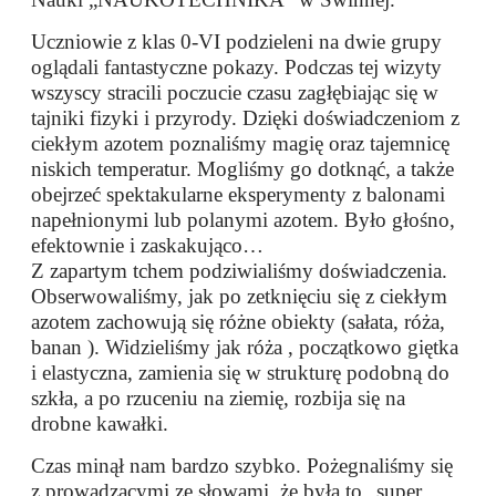
Uczniowie z klas 0-VI podzieleni na dwie grupy
oglądali fantastyczne pokazy. Podczas tej wizyty
wszyscy stracili poczucie czasu zagłębiając się w
tajniki fizyki i przyrody. Dzięki doświadczeniom z
ciekłym azotem poznaliśmy magię oraz tajemnicę
niskich temperatur. Mogliśmy go dotknąć, a także
obejrzeć spektakularne eksperymenty z balonami
napełnionymi lub polanymi azotem. Było głośno,
efektownie i zaskakująco…
Z zapartym tchem podziwialiśmy doświadczenia.
Obserwowaliśmy, jak po zetknięciu się z ciekłym
azotem zachowują się różne obiekty (sałata, róża,
banan ). Widzieliśmy jak róża , początkowo giętka
i elastyczna, zamienia się
w strukturę podobną do
szkła, a po rzuceniu na ziemię, rozbija się na
drobne kawałki.
Czas minął nam bardzo szybko. Pożegnaliśmy się
z prowadzącymi ze słowami, że była to „super