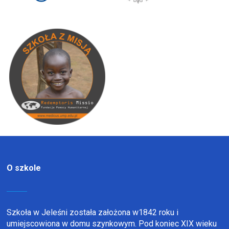
O szkole
Szkoła w Jeleśni została założona w1842 roku i
umiejscowiona w domu szynkowym. Pod koniec XIX wieku