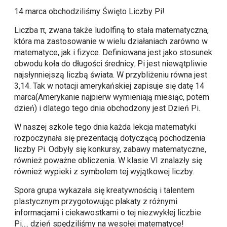
14 marca obchodziliśmy Święto Liczby Pi!
Liczba π, zwana także ludolfiną to stała matematyczna,
która ma zastosowanie w wielu działaniach zarówno w
matematyce, jak i fizyce. Definiowana jest jako stosunek
obwodu koła do długości średnicy. Pi jest niewątpliwie
najsłynniejszą liczbą świata. W przybliżeniu równa jest
3,14. Tak w notacji amerykańskiej zapisuje się datę
14
marca
(Amerykanie najpierw wymieniają miesiąc, potem
dzień) i dlatego tego dnia obchodzony jest Dzień Pi.
W naszej szkole tego dnia każda lekcja matematyki
rozpoczynała się prezentacją dotyczącą pochodzenia
liczby Pi. Odbyły się konkursy, zabawy matematyczne,
również poważne obliczenia. W klasie VI znalazły się
również wypieki z symbolem tej wyjątkowej liczby.
Spora grupa wykazała się kreatywnością i talentem
plastycznym przygotowując plakaty z różnymi
informacjami i ciekawostkami o tej niezwykłej liczbie
Pi…. dzień spędziliśmy na wesołej matematyce!