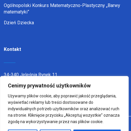
Ogólnopolski Konkurs Matematyczno-Plastyczny „Barwy
matematyki”
Dzień Dziecka
Kontakt
34-340 Jeleśnia Rynek 11
Cenimy prywatność użytkowników
telefon:
338636116
email:
sp1jel@op.pl
Używamy plików cookie, aby poprawić jakość przeglądania,
wyświetlać reklamy lub treści dostosowane do
indywidualnych potrzeb użytkowników oraz analizować ruch
na stronie. Kliknięcie przycisku „Akceptuj wszystkie” oznacza
zgodę na wykorzystywanie przez nas plików cookie.
© Copyright 2022