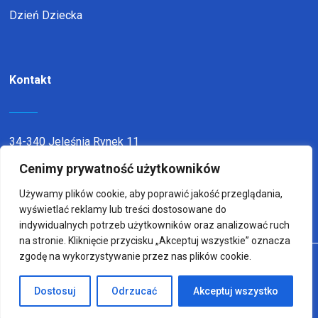
Dzień Dziecka
Kontakt
34-340 Jeleśnia Rynek 11
telefon:
338636116
Cenimy prywatność użytkowników
email:
sp1jel@op.pl
Używamy plików cookie, aby poprawić jakość przeglądania,
wyświetlać reklamy lub treści dostosowane do
indywidualnych potrzeb użytkowników oraz analizować ruch
na stronie. Kliknięcie przycisku „Akceptuj wszystkie” oznacza
zgodę na wykorzystywanie przez nas plików cookie.
© Copyright 2022
Wykonanie:
sm32 STUDIO
Dostosuj
Odrzucać
Akceptuj wszystko