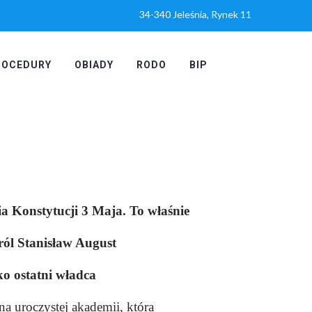
34-340 Jeleśnia, Rynek 11
ROCEDURY
OBIADY
RODO
BIP
a Konstytucji 3 Maja. To właśnie
ról Stanisław August
ako ostatni władca
na uroczystej akademii, która