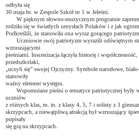
odbyła się
30 maja br. w Zespole Szkół nr 1 w Jeleśni.
W pięknym słowno-muzycznym programie zaprezentow
rodziła się w światłych umysłach Polaków i z jak ogrom
Podkreślili, że stanowiła ona wyraz gorącego patriotyz
Uczniowie swój patriotyzm wyrazili odświętnym stroj
wzruszającymi
pieśniami. Inscenizacja łączyła historię i współczesność,
przedszkolaki,
„uczyli się” swojej Ojczyzny. Symbole narodowe, biało
stanowiły
ważny element występu.
Wspomniane pieśni o tematyce patriotycznej były 
uczniów
z różnych klas, m. in. z klasy 4, 5, 7 i solisty z 3 gimn
skrzypcach, a niewątpliwą atrakcją był wzruszający śpiew
popisały
się grą na skrzypcach.