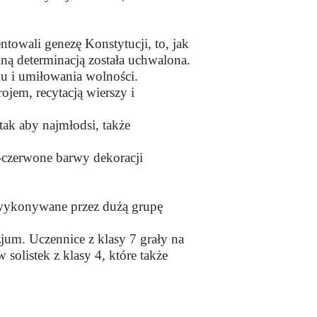
ali genezę Konstytucji, to, jak
ną determinacją została uchwalona.
mu i umiłowania wolności.
em, recytacją wierszy i
 tak aby najmłodsi, także
-czerwone barwy dekoracji
wykonywane przez dużą grupę
azjum. Uczennice z klasy 7 grały na
 solistek z klasy 4, które także