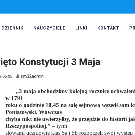
DZIENNIK
NAUCZYCIELE
LINKI
KONTAKT
P
ięto Konstytucji 3 Maja
sm32admin
9-05-05
„3 maja obchodzimy kolejną rocznicę uchwaleni
w 1791
roku o godzinie 10.45 na salę sejmową wszedł sam k
Poniatowski. Wówczas
chyba nikt nie uwierzyłby, że przejdzie do historii j
Rzeczypospolitej.”
– tymi
słowami uczniowie klas 5a i 5b rozpoczęli swój występ 