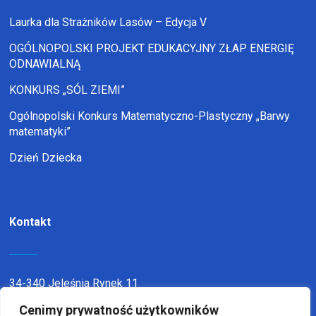
Laurka dla Strażników Lasów – Edycja V
OGÓLNOPOLSKI PROJEKT EDUKACYJNY ZŁAP ENERGIĘ
ODNAWIALNĄ
KONKURS „SÓL ZIEMI”
Ogólnopolski Konkurs Matematyczno-Plastyczny „Barwy
matematyki”
Dzień Dziecka
Kontakt
34-340 Jeleśnia Rynek 11
Cenimy prywatność użytkowników
telefon:
338636116