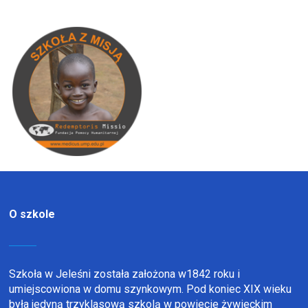
O szkole
Szkoła w Jeleśni została założona w1842 roku i
umiejscowiona w domu szynkowym. Pod koniec XIX wieku
była jedyną trzyklasową szkolą w powiecie żywieckim