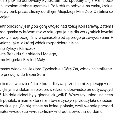
ść na pięknie odnowiony Rynek, tam też spotkały się z Panią po
ła uczniom drobne upominki. Po krótkim pobycie na rynku, krok
kowy park przeszliśmy do Stajni Miejskiej i Mini Zoo. Ostatnia c
rojec.
eatr położony jest
pod
górą
Grojec
nad
rzeką
Koszarawą. Zatem n
ego garnka w którym raz w roku gotuje się dla wszystkich kwaśn
 żółty i rozpoczęliśmy wspinaczkę od sporego przewyższenia. 
niczą łąkę, z której widok rozpościera się na:
inę Żylicy i Klimczok,
nicę Beskidu Śląskiego i Małego,
mo Magurki i Beskid Mały.
 mamy widok na Jezioro Żywieckie i Górę Żar, widok na amfiteatr
o prawej w tle Babia Góra.
c to malownicza górka, która odkrywa przed nami zapierający de
pięknymi widokami i przeprowadzeniu doświadczeń dotyczących 
. Na dole dzieci były głodne jak „wilki”. Wszyscy usiedli na scen
li posiłek, a mama która nam towarzyszyła przeczytała dziecio
owskiej pt. „Co się stanie na leśnej polanie, czyli wesołe przyg
iałej wycieczce wyruszyliśmy w drogę powrotną do domu.