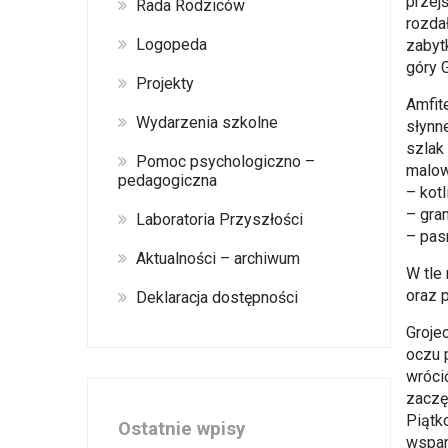
przej
Rada Rodziców
rozda
Logopeda
zabyt
góry G
Projekty
Amfit
Wydarzenia szkolne
słynn
szlak
Pomoc psychologiczno –
malow
pedagogiczna
– kotl
– gra
Laboratoria Przyszłości
– pas
Aktualności – archiwum
W tle
oraz p
Deklaracja dostępności
Groje
oczu 
wrócić
zaczę
Piątk
Ostatnie wpisy
wspan