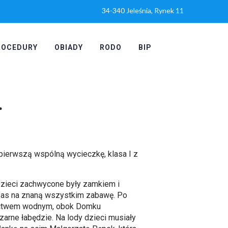
34-340 Jeleśnia, Rynek 11
ROCEDURY
OBIADY
RODO
BIP
.
 pierwszą wspólną wycieczkę, klasa I z
zieci zachwycone były zamkiem i
czas na znaną wszystkim zabawę. Po
tactwem wodnym, obok Domku
zarne łabędzie. Na lody dzieci musiały