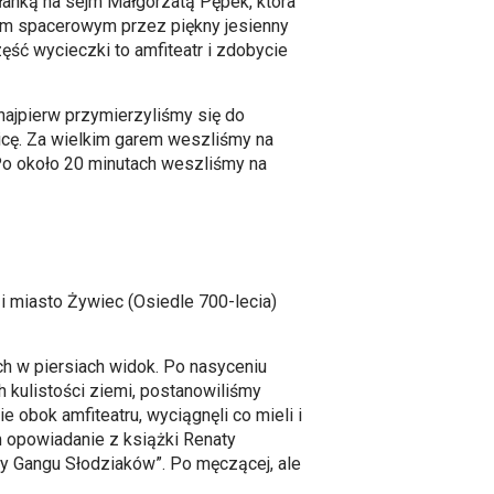
słanką na sejm Małgorzatą Pępek, która
iem spacerowym przez piękny jesienny
zęść wycieczki to amfiteatr i zdobycie
ajpierw przymierzyliśmy się do
icę. Za wielkim garem weszliśmy na
Po około 20 minutach weszliśmy na
 i miasto Żywiec (Osiedle 700-lecia)
ch w piersiach widok. Po nasyceniu
kulistości ziemi, postanowiliśmy
ie obok amfiteatru, wyciągnęli co mieli i
m opowiadanie z książki Renaty
ody Gangu Słodziaków”. Po męczącej, ale