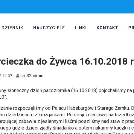
DZIENNIK
NAUCZYCIELE
LINKI
KONTAKT
P
cieczka do Żywca 16.10.2018 r
sm32admin
8-11-07
kny słoneczny dzień października (16.10.2018) pojechaliśmy na
„0”.
zanie rozpoczęliśmy od Pałacu Habsburgów i Starego Zamku. D
ym dziedzińcem z krużgankami. Po sesji zdjęciowej nadszedł 
rpującej zabawie z jesiennymi liśćmi poszliśmy nad staw z p
kiego gdzie dzieci zjadły śniadanko a potem nakarmiły kaczki i c