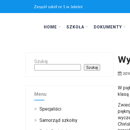
Zespół szkół nr 1 w Jeleśni
HOME
SZKOŁA
DOKUMENTY
Wy
Szukaj
Szukaj
201
W pię
Menu
klasą 
Zwied
Specjaliści
piękn
wycze
Samorząd szkolny
Chińs