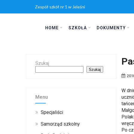
Zespół szkół nr 1 w Jeleśni
HOME
SZKOŁA
DOKUMENTY
Pa
Szukaj
Szukaj
201
W dni
Menu
uczni
tańce
Małgo
Specjaliści
Polak
wręcz
Samorząd szkolny
Po cz