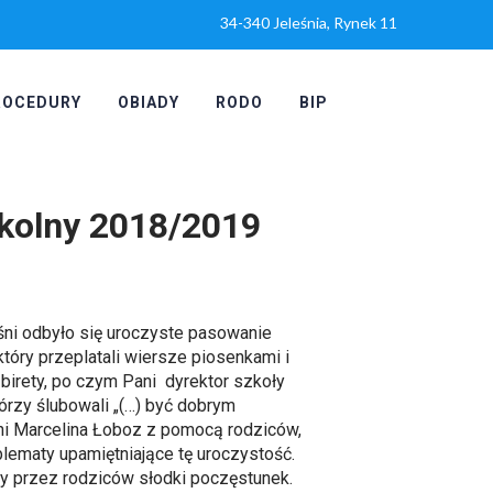
34-340 Jeleśnia, Rynek 11
ROCEDURY
OBIADY
RODO
BIP
zkolny 2018/2019
śni odbyło się uroczyste pasowanie
tóry przeplatali wiersze piosenkami i
birety, po czym Pani dyrektor szkoły
órzy ślubowali „(…) być dobrym
yni Marcelina Łoboz z pomocą rodziców,
lematy upamiętniające tę uroczystość.
any przez rodziców słodki poczęstunek.