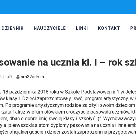
DZIENNIK
NAUCZYCIELE
LINKI
KONTAKT
P
sowanie na ucznia kl. I – rok s
sm32admin
8-11-07
u 18 października 2018 roku w Szkole Podstawowej nr 1 w Jele
ów klasy I. Dzieci zaprezentowały swój program artystyczny, w k
m. Po programie artystycznym rodzice założyli swoim dzieciom 
rzata Falisz wielkim ołówkiem uroczyście pasowała uczniów, kt
iem, dbać o dobre imię swojej klasy i szkoły.(…)”. Wychowawcz
yła pierwszoklasistom dyplomy pasowania na ucznia i inne emb
ęści oficjalnej goście i dzieci zostali zaproszeni na przygotow