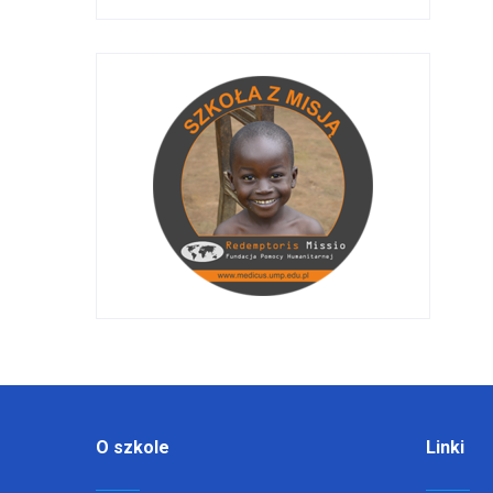
O szkole
Linki