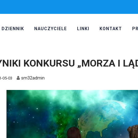
DZIENNIK
NAUCZYCIELE
LINKI
KONTAKT
P
NIKI KONKURSU „MORZA I LĄ
sm32admin
1-05-03