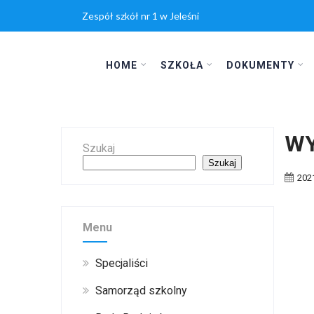
Zespół szkół nr 1 w Jeleśni
HOME
SZKOŁA
DOKUMENTY
WY
Szukaj
Szukaj
202
Menu
Specjaliści
Samorząd szkolny