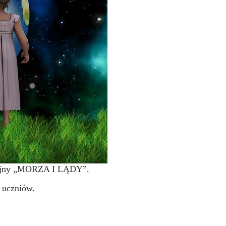
acyjny „MORZA I LĄDY”.
1 uczniów.