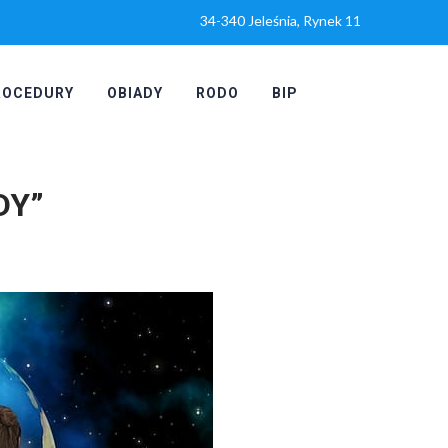
34-340 Jeleśnia, Rynek 11
ROCEDURY
OBIADY
RODO
BIP
DY”