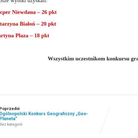
psze wyniki uzyskali:
acper Niewdana – 26 pkt
tarzyna Białoń – 20 pkt
rtyna Płaza – 18 pkt
Wszystkim uczestnikom konkursu gr
Poprzedni
Ogólnopolski Konkurs Geograficzny „Geo-
Planeta”
Bez kategorii