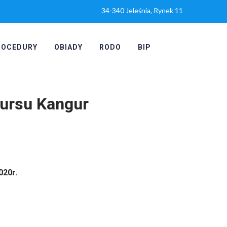
34-340 Jeleśnia, Rynek 11
ROCEDURY
OBIADY
RODO
BIP
ursu Kangur
020r.