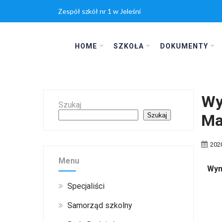
Zespół szkół nr 1 w Jeleśni
HOME
SZKOŁA
DOKUMENTY
Wy
Szukaj
Ma
Szukaj
202
Menu
Wyn
Specjaliści
Samorząd szkolny