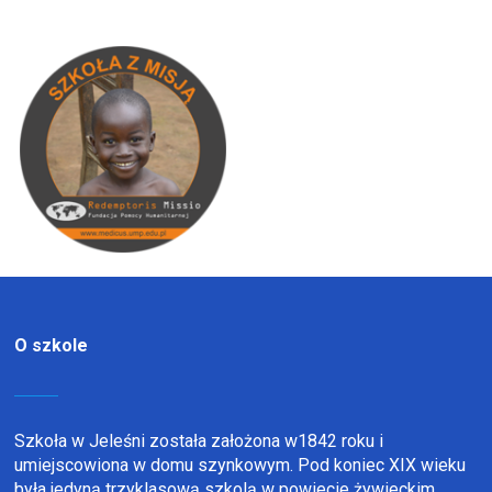
O szkole
Szkoła w Jeleśni została założona w1842 roku i
umiejscowiona w domu szynkowym. Pod koniec XIX wieku
była jedyną trzyklasową szkolą w powiecie żywieckim