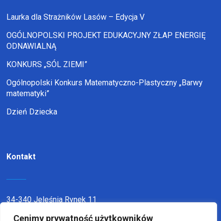
Laurka dla Strażników Lasów – Edycja V
OGÓLNOPOLSKI PROJEKT EDUKACYJNY ZŁAP ENERGIĘ
ODNAWIALNĄ
KONKURS „SÓL ZIEMI”
Ogólnopolski Konkurs Matematyczno-Plastyczny „Barwy
matematyki”
Dzień Dziecka
Kontakt
34-340 Jeleśnia Rynek 11
telefon:
338636116
Cenimy prywatność użytkowników