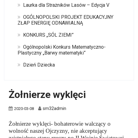
Laurka dla Strażników Lasów – Edycja V
OGÓLNOPOLSKI PROJEKT EDUKACYJNY
ZŁAP ENERGIĘ ODNAWIALNĄ
KONKURS „SÓL ZIEMI”
Ogólnopolski Konkurs Matematyczno-
Plastyczny „Barwy matematyki”
Dzień Dziecka
Żołnierze wyklęci
sm32admin
2020-03-08
Żołnierze wyklęci- bohaterowie walczący o
wolność naszej Ojczyzny, nie akceptujący
zaistniałego stanu rzeczy po II Wojnie Światowej.