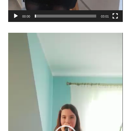
00:00
03:01
Odtwarzacz
video