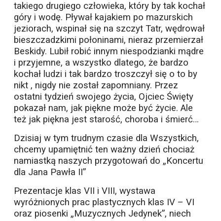
takiego drugiego człowieka, który by tak kochał
góry i wodę. Pływał kajakiem po mazurskich
jeziorach, wspinał się na szczyt Tatr, wędrował
bieszczadzkimi połoninami, nieraz przemierzał
Beskidy. Lubił robić innym niespodzianki mądre
i przyjemne, a wszystko dlatego, że bardzo
kochał ludzi i tak bardzo troszczył się o to by
nikt , nigdy nie został zapomniany. Przez
ostatni tydzień swojego życia, Ojciec Święty
pokazał nam, jak piękne może być życie. Ale
też jak piękna jest starość, choroba i śmierć…
Dzisiaj w tym trudnym czasie dla Wszystkich,
chcemy upamiętnić ten ważny dzień chociaż
namiastką naszych przygotowań do „Koncertu
dla Jana Pawła II”
Prezentacje klas VII i VIII, wystawa
wyróżnionych prac plastycznych klas IV – VI
oraz piosenki „Muzycznych Jedynek”, niech