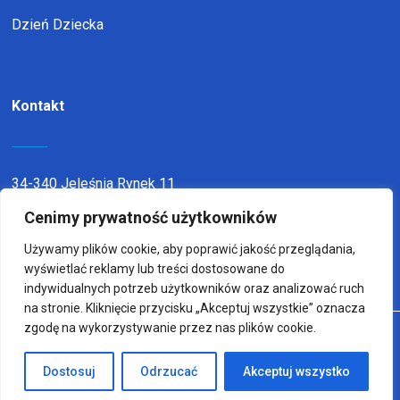
Dzień Dziecka
Kontakt
34-340 Jeleśnia Rynek 11
telefon:
338636116
Cenimy prywatność użytkowników
email:
sp1jel@op.pl
Używamy plików cookie, aby poprawić jakość przeglądania,
wyświetlać reklamy lub treści dostosowane do
indywidualnych potrzeb użytkowników oraz analizować ruch
na stronie. Kliknięcie przycisku „Akceptuj wszystkie” oznacza
zgodę na wykorzystywanie przez nas plików cookie.
© Copyright 2022
Wykonanie:
sm32 STUDIO
Dostosuj
Odrzucać
Akceptuj wszystko