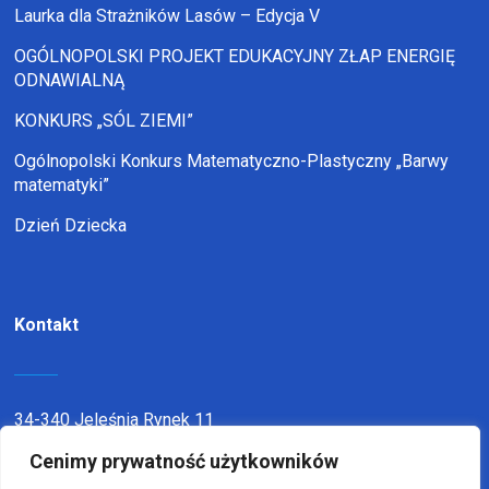
Laurka dla Strażników Lasów – Edycja V
OGÓLNOPOLSKI PROJEKT EDUKACYJNY ZŁAP ENERGIĘ
ODNAWIALNĄ
KONKURS „SÓL ZIEMI”
Ogólnopolski Konkurs Matematyczno-Plastyczny „Barwy
matematyki”
Dzień Dziecka
Kontakt
34-340 Jeleśnia Rynek 11
Cenimy prywatność użytkowników
telefon:
338636116