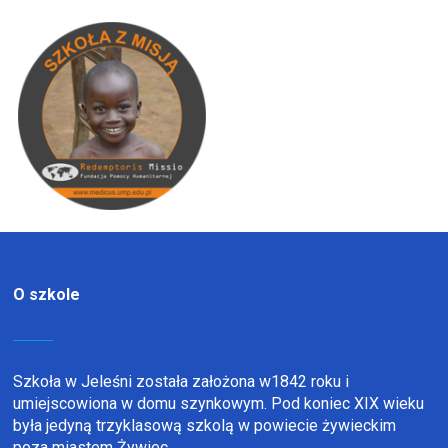
O szkole
Szkoła w Jeleśni została założona w1842 roku i
umiejscowiona w domu szynkowym. Pod koniec XIX wieku
była jedyną trzyklasową szkolą w powiecie żywieckim
poza miastem Żywiec.