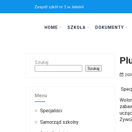
Zespół szkół nr 1 w Jeleśni
HOME
SZKOŁA
DOKUMENTY
Pl
Szukaj
Szukaj
202
Spec
Menu
Wolon
zaba
Specjaliści
ucząc
Żywcu
Samorząd szkolny