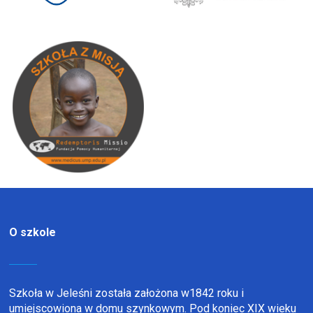
O szkole
Szkoła w Jeleśni została założona w1842 roku i
umiejscowiona w domu szynkowym. Pod koniec XIX wieku