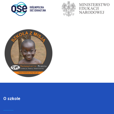
O szkole