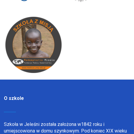
O szkole
Szkoła w Jeleśni została założona w1842 roku i
umiejscowiona w domu szynkowym. Pod koniec XIX wieku