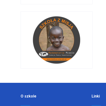
O szkole
Linki