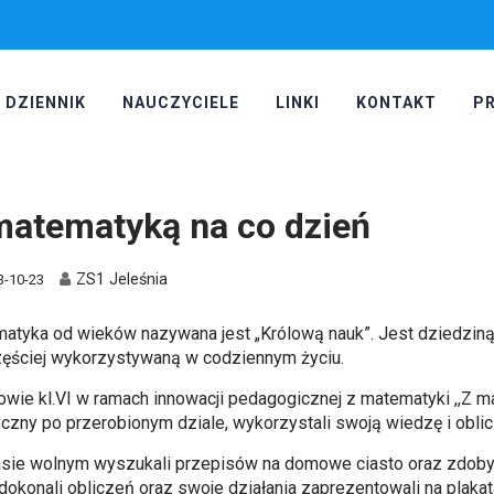
DZIENNIK
NAUCZYCIELE
LINKI
KONTAKT
P
matematyką na co dzień
ZS1 Jeleśnia
3-10-23
atyka od wieków nazywana jest „Królową nauk”. Jest dziedzin
częściej wykorzystywaną w codziennym życiu.
owie kl.VI w ramach innowacji pedagogicznej z matematyki ,,Z 
yczny po przerobionym dziale, wykorzystali swoją wiedzę i oblic
sie wolnym wyszukali przepisów na domowe ciasto oraz zdobyli
i dokonali obliczeń oraz swoje działania zaprezentowali na plak