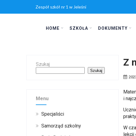
Zespół szkół nr 1 w Jeleśni
HOME
SZKOŁA
DOKUMENTY
Z 
Szukaj
Szukaj
202
Matem
Menu
i naj
Uczni
Specjaliści
prakt
Samorząd szkolny
W cza
lekcj