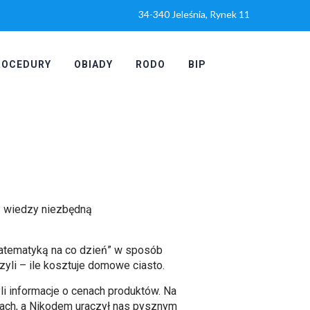
34-340 Jeleśnia, Rynek 11
ROCEDURY
OBIADY
RODO
BIP
ą wiedzy niezbędną
matematyką na co dzień” w sposób
zyli – ile kosztuje domowe ciasto.
 informacje o cenach produktów. Na
atach, a Nikodem uraczył nas pysznym