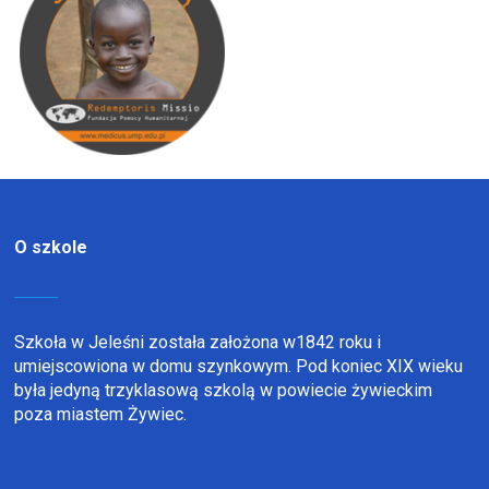
O szkole
Szkoła w Jeleśni została założona w1842 roku i
umiejscowiona w domu szynkowym. Pod koniec XIX wieku
była jedyną trzyklasową szkolą w powiecie żywieckim
poza miastem Żywiec.