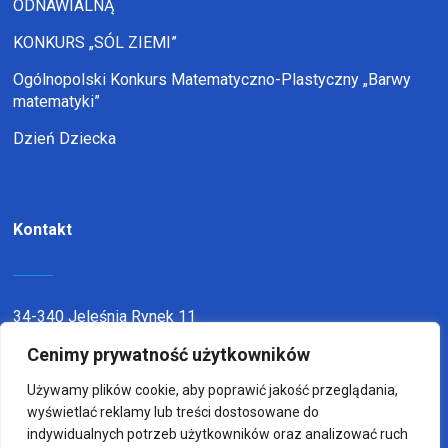
ODNAWIALNĄ
KONKURS „SÓL ZIEMI”
Ogólnopolski Konkurs Matematyczno-Plastyczny „Barwy
matematyki”
Dzień Dziecka
Kontakt
34-340 Jeleśnia Rynek 11
Cenimy prywatność użytkowników
telefon:
338636116
email:
sp1jel@op.pl
Używamy plików cookie, aby poprawić jakość przeglądania,
wyświetlać reklamy lub treści dostosowane do
indywidualnych potrzeb użytkowników oraz analizować ruch