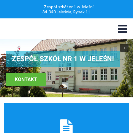
Zespół szkół nr 1 w Jeleśni
34-340 Jeleśnia, Rynek 11
ZESPÓŁ SZKÓŁ NR 1 W JELEŚNI
Sala gimnastyczna
w Z.S. nr1 w Jeleśni
KONTAKT