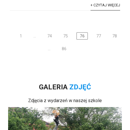
+ CZYTAJ WIĘCEJ
Stronicowanie
1
…
74
75
76
77
78
wpisów
…
86
GALERIA
ZDJĘĆ
Zdjęcia z wydarzeń w naszej szkole