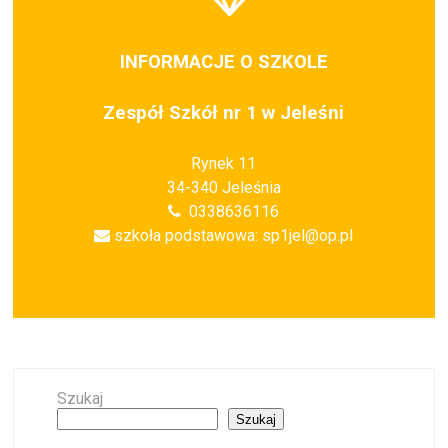
INFORMACJE O SZKOLE
Zespół Szkół nr 1 w Jeleśni
Rynek 11
34-340 Jeleśnia
0338636116
szkoła podstawowa: sp1jel@op.pl
Szukaj
Szukaj