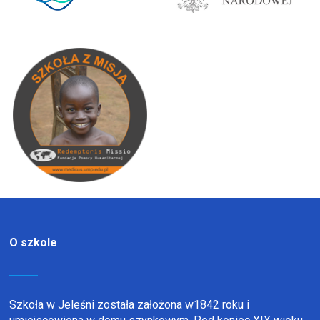
O szkole
Szkoła w Jeleśni została założona w1842 roku i